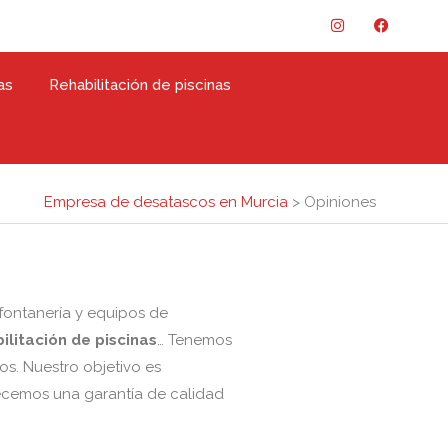
I
F
n
a
s
c
t
e
a
b
as
Rehabilitación de piscinas
g
o
r
o
a
k
m
Empresa de desatascos en Murcia
>
Opiniones
 fontanería y equipos de
ilitación de piscinas
… Tenemos
s. Nuestro objetivo es
recemos una garantía de calidad